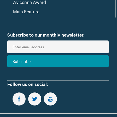
Avicenna Award
Main Feature
Subscribe to our monthly newsletter.
E
n
t
Subscribe
e
r
e
m
Follow us on social:
a
i
FOLLOW US ON FACEBOOK
FOLLOW US ON TWITTER
SUBSCRIBE TO OUR YOUTUBE CHANNEL
l