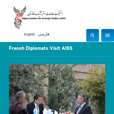
English
فارسی
Sho
S
e
French Diplomats Visit AISS
a
r
c
h