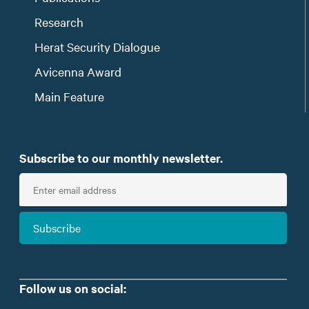
Research
Herat Security Dialogue
Avicenna Award
Main Feature
Subscribe to our monthly newsletter.
E
n
t
Subscribe
e
r
e
m
Follow us on social:
a