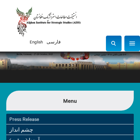
فارسی
English
Sho
S
e
a
r
c
h
Menu
Press Release
چشم انداز