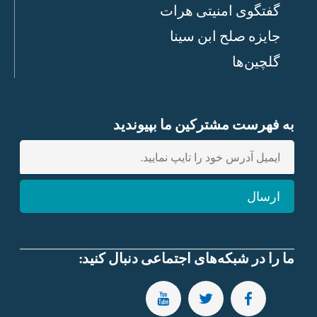
گفتگوی امنیتی هرات
جایزه صلح ابن سینا
گلچین‌ها
به فهرست مشترکین ما بپیوندید
E
n
t
ارسال
e
r
e
m
ما را در شبکه‌های اجتماعی دنبال کنید:
a
i
SUBSCRIBE TO OUR YOUTUBE CHANNEL
FOLLOW US ON TWITTER
FOLLOW US ON FACEBOOK
l