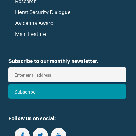
Research
Herat Security Dialogue
Avicenna Award
Main Feature
Subscribe to our monthly newsletter.
E
n
t
Subscribe
e
r
e
m
Follow us on social:
a
i