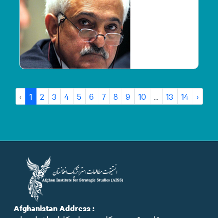
‹
1
2
3
4
5
6
7
8
9
10
...
13
14
›
Afghanistan Address :