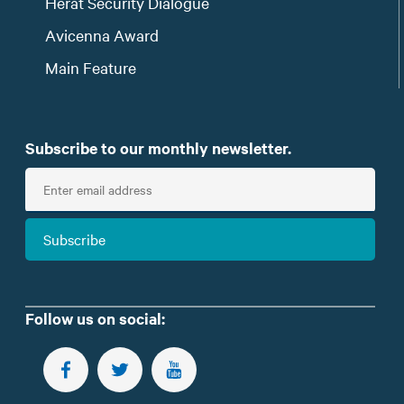
Herat Security Dialogue
Avicenna Award
Main Feature
Subscribe to our monthly newsletter.
E
n
t
Subscribe
e
r
e
m
Follow us on social:
a
i
FOLLOW US ON FACEBOOK
FOLLOW US ON TWITTER
SUBSCRIBE TO OUR YOUTUBE CHANNEL
l