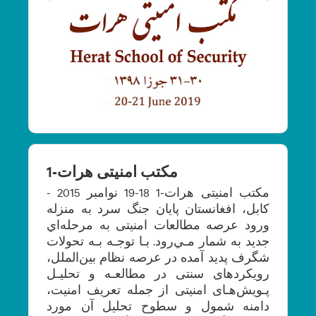
مکتب امنیتی هرات-1
مکتب امنیتی هرات-1 18-19 نوامبر 2015 -
کابل، افغانستان پايان جنگ سرد به منزله
ورود عرصه مطالعات امنيتی به مرحله‌اي
جديد به شمار مـي‌رود. بـا توجـه بـه تحولات
شگرف پديد آمده در عرصه نظام بين‌الملل،
رويكردهای سنتی در مطالعـه و تحليـل
پـويش‌هـای امنيتی از جمله تعريف امنيت،
دامنه شمول و سطوح تحليل آن مورد