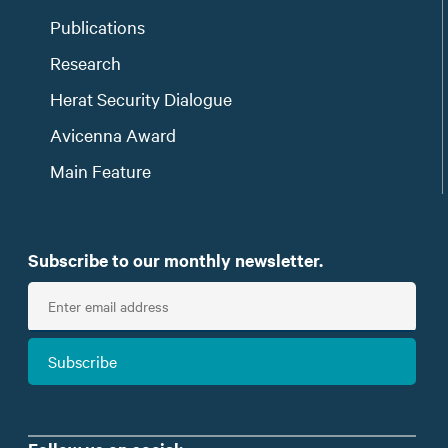
Publications
Research
Herat Security Dialogue
Avicenna Award
Main Feature
Subscribe to our monthly newsletter.
E
n
t
Subscribe
e
r
e