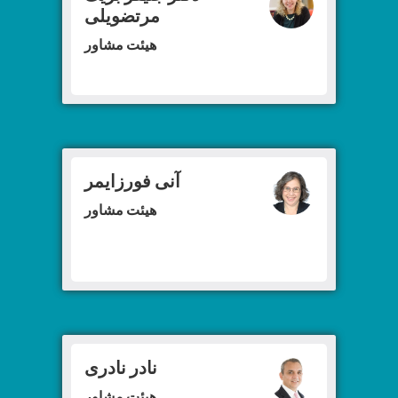
مرتضویلی
هیئت مشاور
آنی فورزایمر
هیئت مشاور
نادر نادری
هیئت مشاور