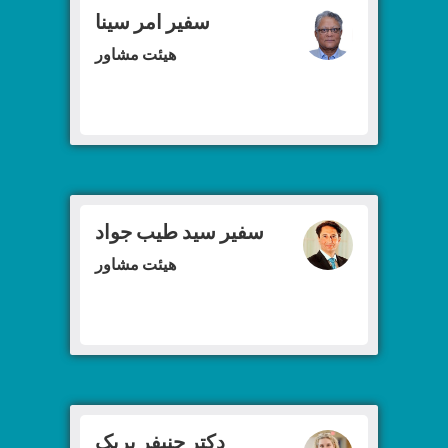
سفیر امر سینا
هیئت مشاور
سفیر سید طیب جواد
هیئت مشاور
دکتر جنیفر بریک