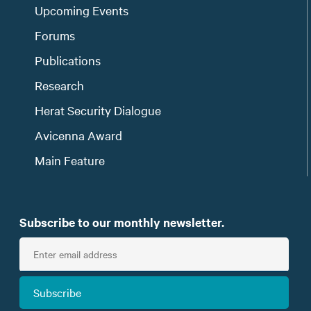
Upcoming Events
Forums
Publications
Research
Herat Security Dialogue
Avicenna Award
Main Feature
Subscribe to our monthly newsletter.
E
n
t
Subscribe
e