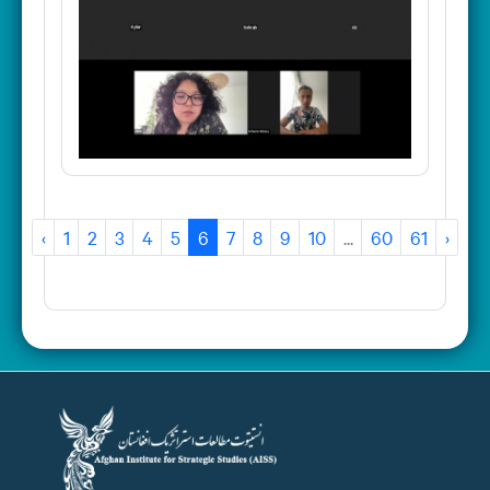
‹
1
2
3
4
5
6
7
8
9
10
...
60
61
›