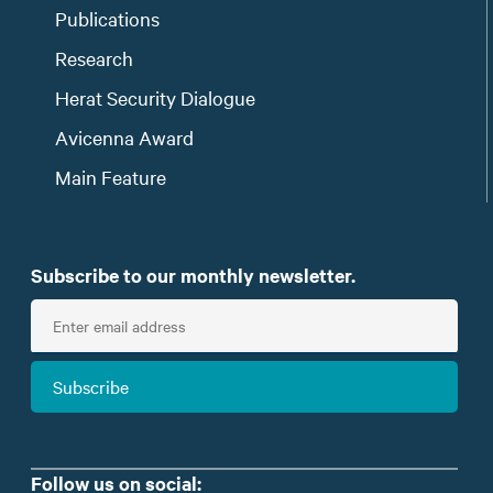
Publications
Research
Herat Security Dialogue
Avicenna Award
Main Feature
Subscribe to our monthly newsletter.
E
n
t
Subscribe
e
r
e
m
Follow us on social: