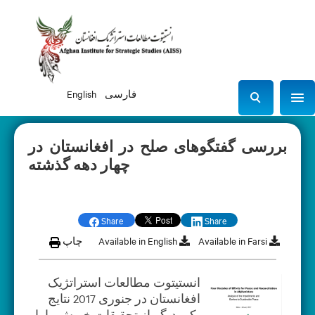
فارسی
English
Sho
S
e
a
بررسی گفتگوهای صلح در افغانستان در
r
چهار دهه گذشته
c
h
Share
Share
Available in Farsi
Available in English
چاپ
انستیتوت مطالعات استراتژیک
افغانستان در جنوری 2017 نتایج
یکی دیگر از تحقیقات خویش را با