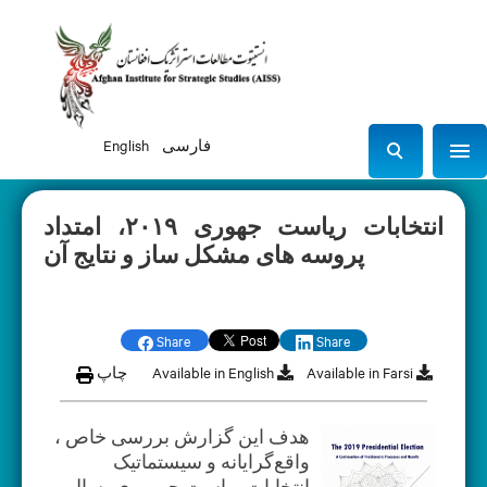
فارسی
English
Sho
S
e
a
انتخابات ریاست جهوری ۲۰۱۹، امتداد
r
پروسه های مشکل ساز و نتایج آن
c
h
Share
Share
Available in Farsi
Available in English
چاپ
هدف این گزارش بررسی خاص ،
واقع‌گرایانه و سیستماتیک
انتخابات ریاست جمهوری، سال