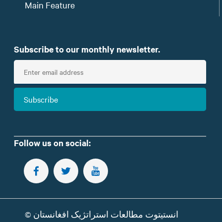
Main Feature
Subscribe to our monthly newsletter.
E
n
t
Subscribe
e
r
e
m
Follow us on social:
a
i
FOLLOW US ON FACEBOOK
FOLLOW US ON TWITTER
SUBSCRIBE TO OUR YOUTUBE CHANNEL
l
انستیتوت مطالعات استراتژیک افغانستان ©