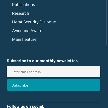
Publications
Research
Herat Security Dialogue
Avicenna Award
Main Feature
Subscribe to our monthly newsletter.
E
n
t
Subscribe
e
r
e
m
Follow us on social: