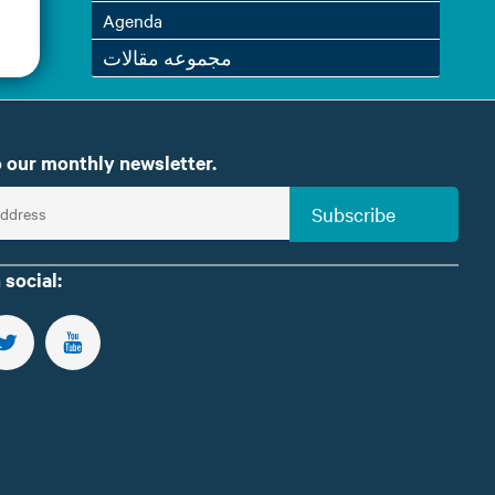
Agenda
مجموعه مقالات
 our monthly newsletter.
Subscribe
 social:
US ON FACEBOOK
FOLLOW US ON TWITTER
SUBSCRIBE TO OUR YOUTUBE CHANNEL