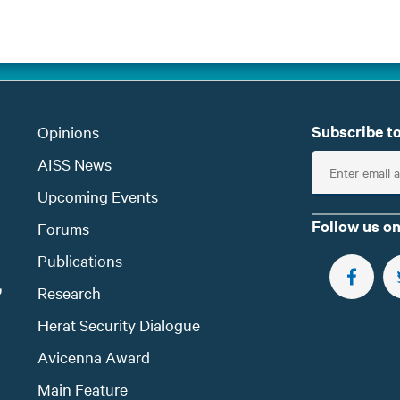
Subscribe to
Opinions
E
AISS News
n
Upcoming Events
t
Follow us on
Forums
e
Publications
r
e
FOLLOW 
Research
m
Herat Security Dialogue
a
Avicenna Award
i
l
Main Feature