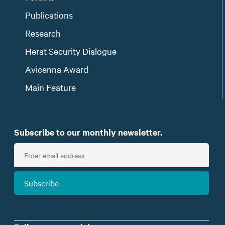
Publications
Research
Herat Security Dialogue
Avicenna Award
Main Feature
Subscribe to our monthly newsletter.
E
n
t
Subscribe
e
r
e