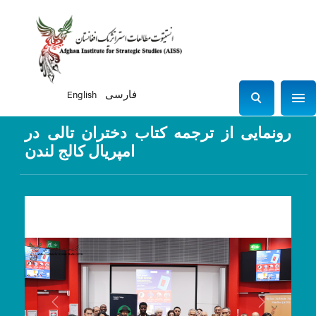
فارسی
English
Sho
S
e
رونمایی از ترجمه کتاب دختران تالی در
a
امپریال کالج لندن
r
c
h
Previous
Next