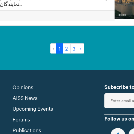
نمایندگان جامعه مدنی و رسانه‌های افغانس...
‹
1
2
3
›
Subscribe to
Opinions
E
AISS News
n
Upcoming Events
t
Follow us on
Forums
e
Publications
r