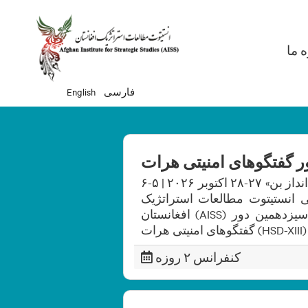
Ma
ه ما
فارسی
English
 گفتگوهای امنیتی هرات
سیزدهمین دور گفتگوهای امنیتی هرات «تحققِ چشم‌انداز بن» ۲۷-۲۸ اکتوبر ۲۰۲۶ | ۵-۶
مطبوعاتی انستیتوت مطالعات استراتژیک
افغانستان (AISS) با همکاری همتایان آلمانی خود، اعلام می‌دارد که سیزدهمین دور
گفتگوهای امنیتی هرات (HSD-XIII)
کنفرانس ۲ روزه