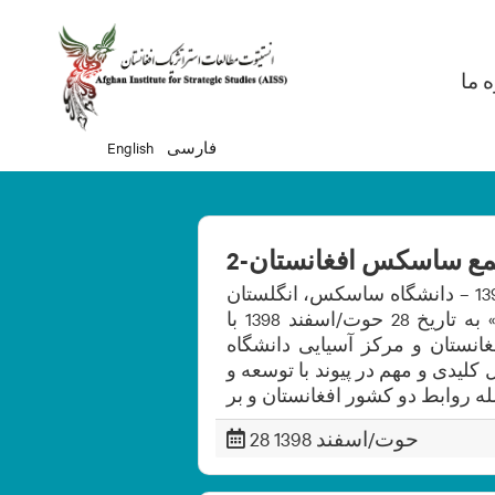
Ma
ه ما
فارسی
English
ع ساسکس افغانستان-2
دومین مجمع ساسکس افغانستان 28 حوت/اسفند 1398 – دانشگاه ساسکس، انگلستان
قرار است دومین دور «مجمع افغانستان ساسکس» به تاریخ 28 حوت/اسفند 1398 با
انستان و مرکز آسیایی دانشگاه
لیدی و مهم در پیوند با توسعه و
28 حوت/اسفند 1398