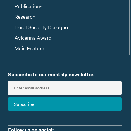
Publications
Research
Herat Security Dialogue
Avicenna Award
Main Feature
Subscribe to our monthly newsletter.
E
n
t
Subscribe
e
r
e
m
Follow us on social: