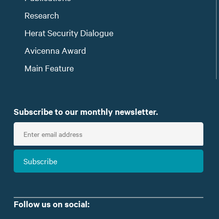
Research
Herat Security Dialogue
Avicenna Award
Main Feature
Subscribe to our monthly newsletter.
E
n
t
Subscribe
e
r
e
m
Follow us on social:
a