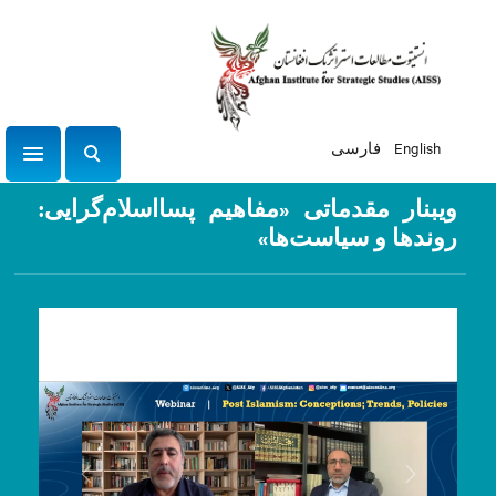
English
فارسی
tion
ج
س
ویبنار مقدماتی «مفاهیم پسااسلام‌گرایی:
ت
روندها و سیاست‌ها»
ج
و
Previous
Next