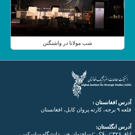
شب مولانا در واشنگتن
آدرس افغانستان :
قلعه ۹ برجه، کارته پروان کابل، افغانستان
آدرس انگلستان:
اتاق C۳۲۶، بلاک C ساختمان هنر، دانشگاه ساسکس،