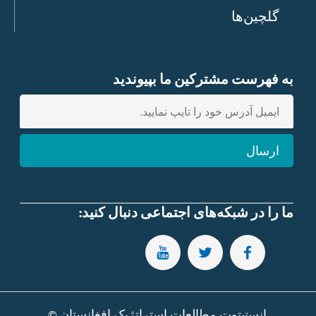
گلچین‌ها
به فهرست مشترکین ما بپیوندید
E
n
t
ارسال
e
r
e
m
ما را در شبکه‌های اجتماعی دنبال کنید:
a
i
SUBSCRIBE TO OUR YOUTUBE CHANNEL
FOLLOW US ON TWITTER
FOLLOW US ON FACEBOOK
l
انستیتوت مطالعات استراتژیک افغانستان ©