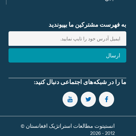
به فهرست مشترکین ما بپیوندید
E
n
t
ارسال
e
r
e
m
ما را در شبکه‌های اجتماعی دنبال کنید:
a
i
SUBSCRIBE TO OUR YOUTUBE CHANNEL
FOLLOW US ON TWITTER
FOLLOW US ON FACEBOOK
l
انستیتوت مطالعات استراتژیک افغانستان ©
2012 - 2026