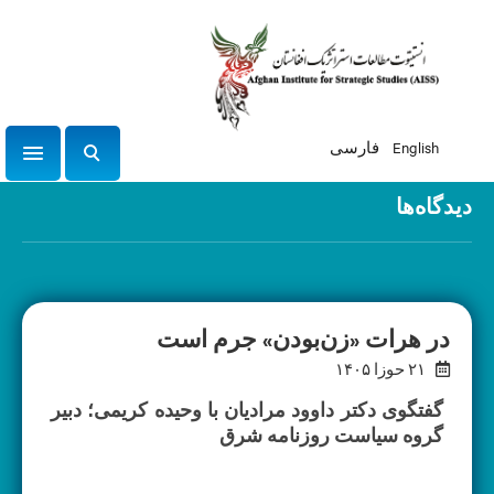
English
فارسی
tion
ج
س
دیدگاه‌ها
ت
ج
و
در هرات «زن‌بودن» جرم است
۲۱ حوزا ۱۴۰۵
گفتگوی دکتر داوود مرادیان با وحیده کریمی؛ دبیر
گروه سیاست روزنامه شرق