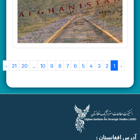
›
21
20
...
10
9
8
7
6
5
4
3
2
1
‹
آدرس افغانستان :