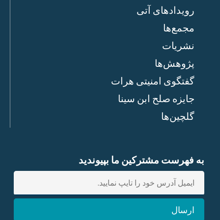
رویدادهای آتی
مجمع‌ها
نشریات
پژوهش‌ها
گفتگوی امنیتی هرات
جایزه صلح ابن سینا
گلچین‌ها
به فهرست مشترکین ما بپیوندید
E
n
t
ارسال
e