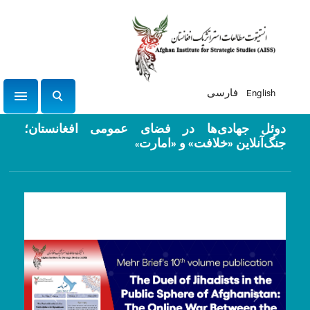
English
فارسی
tion
ج
س
دوئل جهادی‌ها در فضای عمومی افغانستان؛
ت
جنگ‌آنلاین «خلافت»‌ و «امارت
»
ج
و
Previous
Next