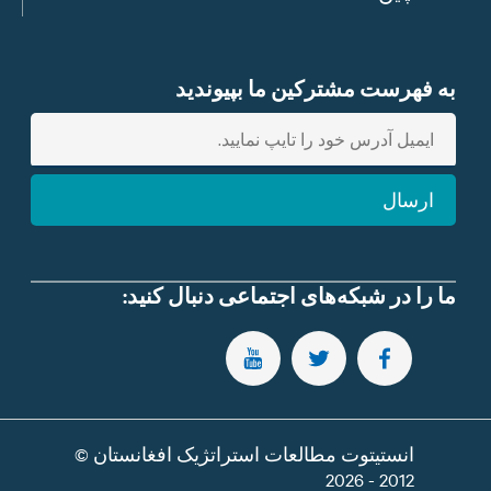
به فهرست مشترکین ما بپیوندید
E
n
t
ارسال
e
r
e
m
ما را در شبکه‌های اجتماعی دنبال کنید:
a
i
SUBSCRIBE TO OUR YOUTUBE CHANNEL
FOLLOW US ON TWITTER
FOLLOW US ON FACEBOOK
l
انستیتوت مطالعات استراتژیک افغانستان ©
2012 - 2026