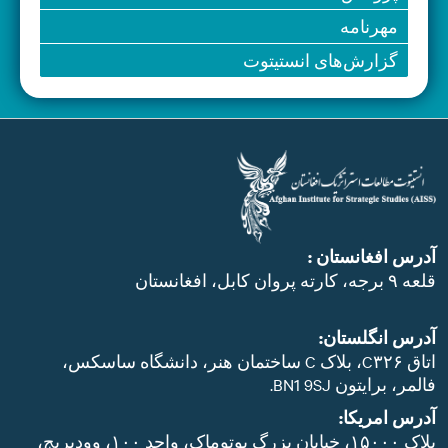
مهرنامه
گزارش‌های انستیتوت
آدرس افغانستان :
قلعه ۹ برجه، کارته پروان کابل، افغانستان
آدرس انگلستان:
اتاق C۳۲۶، بلاک C ساختمان هنر، دانشگاه ساسکس،
فالمر، برایتون BN1 9SJ.
آدرس امریکا:
پلاک ۱۵۰۰۰، خیابان بزرگ پوتوماک، واحد ۱۰۰، وودبریج،