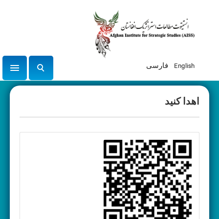
English
فارسی
tion
ج
س
ت
اهدا کنید
ج
و