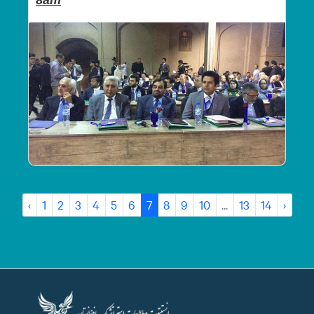
‹
1
2
3
4
5
6
7
8
9
10
...
13
14
›