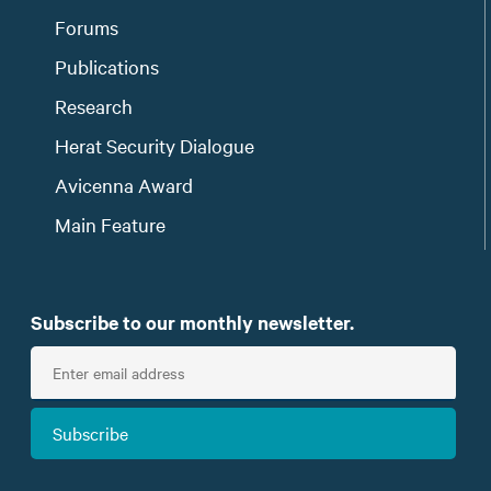
Forums
Publications
Research
Herat Security Dialogue
Avicenna Award
Main Feature
Subscribe to our monthly newsletter.
E
n
t
Subscribe
e
r