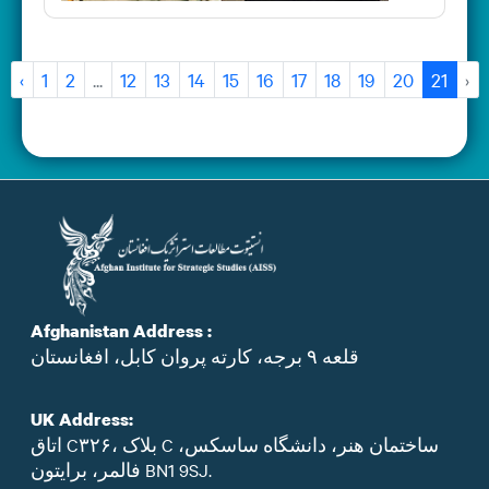
‹
1
2
...
12
13
14
15
16
17
18
19
20
21
›
Afghanistan Address :
قلعه ۹ برجه، کارته پروان کابل، افغانستان
UK Address:
اتاق C۳۲۶، بلاک C ساختمان هنر، دانشگاه ساسکس،
فالمر، برایتون BN1 9SJ.