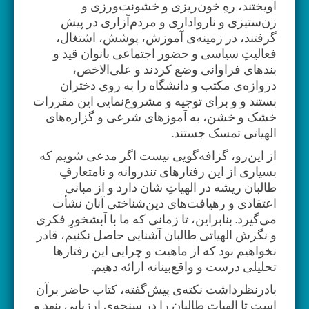
آویختند، رهِ خون‌ریزی و خشونت‌ورزی و
زن‌ستیزی و نارواداری و مردم‌آزاری در پیش
گرفتند، در زمینه‌ی آموزش، پوشش، اشتغال،
فعالیتِ سیاسی و حضور اجتماعی بانوان قید و
بندهای فراوانی وضع کردند و علی‌الاخص،
دروازه‌ی مکتب و دانشگاه را به روی دختران
بستند و و برای توجیه و مشروع‌نمایی این مقررات
خشک و خشن، به آموزهای شرعی و گزاره‌های
الهیاتی تمسک جستند.
از این‌رو، گزافه‌گویی نیست اگر مدعی شویم که
بسیاری از این رفتارهای تندروانه و نامتعارفِ
طالبان ریشه در الهیاتِ شان دارد و از مبانی
اعتقادی و رهیافت‌های دین‌شناختی آنان نشأت
می‌گیرد. بنابراین، تا زمانی که ما با آبشخورِ فکری
و نگرش الهیاتی طالبان آشنایی حاصل نکنیم، قادر
نخواهیم بود که از ماهیت و چرایی این رفتارها
تحلیلی درست و واقع‌بینانه ارائه دهیم.
بادرنظرداشت نکته‌ی پیش‌گفته، کتاب حاضر برآن
است تا الهیات طالبان را در سنجه‌ی ارزیابی بنهد و