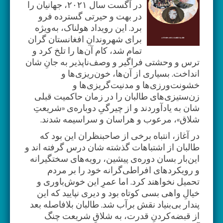
در آگست سال ۲۰۲۱، جهانیان را
در بهت و حیرتی گسترده فرو
برد. این رویداد هولناک، به‌ویژه
برای شهروندانِ افغانستان گران
تمام شد، کام‌ آن‌ها را تلخ کرد و
ترس و وحشتی فراگیر و وصف‌ناپذیر به جانِ شان
انداخت. بسیاری از آن‌ها، خون‌ریزی‌ها و
خشونت‌ورزی‌ها و مدنیت‌گریزی‌ها و
زن‌ستیزی‌های طالبان را در زمان حاکمیت قبلی
شان به یادآوردند و از چیرگیِ دوباره‌ی «شریعتِ
شلاق»، مرعوب و هراسان و سراسیمه شدند.
در آغاز، انتباه برخی از صاحبنظران این بود که
طالبان از اشتباهات گذشته شان درس گرفته اند و
این‌بار بسان دوره‌ی پیشین، رویه‌های سختگیرانه
و رویکردهای افراطی‌گرانه خود را بر مردم
تحمیل نخواهند کرد. اما عمرِ این خوش‌باوری و
خیالِ واهی بسی کوتاه بود و دیری نپایید که این
پندار بی‌بنیاد نقش برآب شد. طالبان بلافاصله بعد
از قبضه‌کردنِ قدرت، به شلاقِ شریعت چنگ