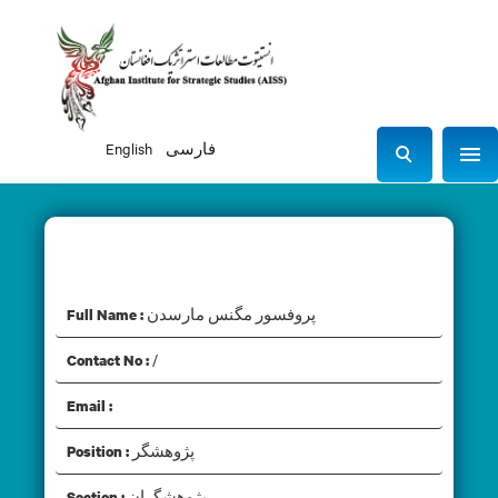
English
فارسی
Sho
S
e
a
r
پروفسور مگنس مارسدن
c
h
پروفسور مگنس مارسدن
Full Name :
/
Contact No :
Email :
پژوهشگر
Position :
پژوهشگران
Section :