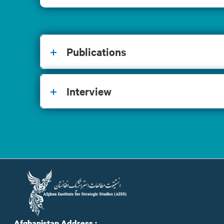
Publications
Interview
Afghanistan Address :