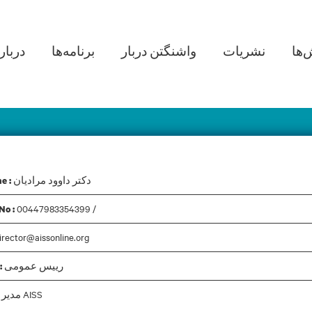
in navigation
‌ها
نشریات
واشنگتن دربار
برنامه‌ها
دربار
دکتر داوود 
دکتر داوود مرادیان
e :
00447983354399 /
No :
irector@aissonline.org
رییس عمومی
:
مدیر AISS
: