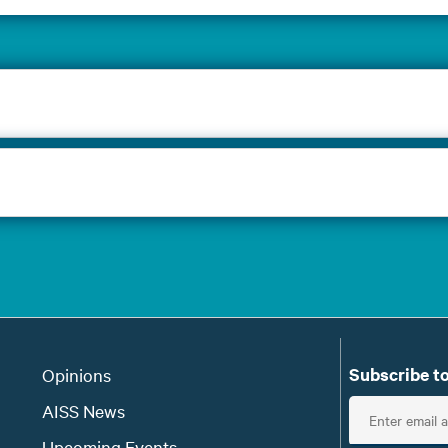
Subscribe to
Opinions
E
AISS News
n
Upcoming Events