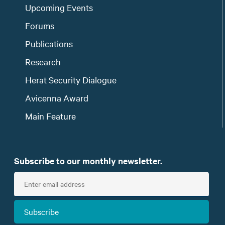
Upcoming Events
Forums
Publications
Research
Herat Security Dialogue
Avicenna Award
Main Feature
Subscribe to our monthly newsletter.
E
n
t
Subscribe
e