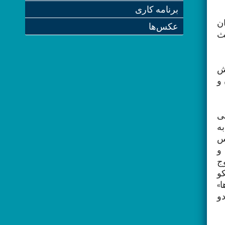
برنامه کاری
ن
عکس‌ها
ث
ش
و
ی
به
یس
و
ج
و
ا»
و