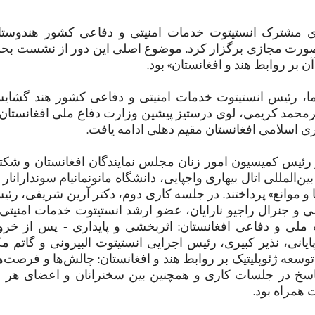
اری مشترک انستیتوت خدمات امنیتی و دفاعی کشور هندوستا
ا بصورت مجازی برگزار کرد. موضوع اصلی این دور از نشست بح
آن بر روابط هند و افغانستان» بود.
، رئیس انستیتوت خدمات امنیتی و دفاعی کشور هند گشای
محمد کریمی،‌ لوی درستیز پیشین وزارت دفاع ملی افغانستان 
سلامی افغانستان مقیم دهلی ادامه یافت.
رئیس کمیسیون امور زنان مجلس نمایندگان افغانستان و شکت
لمللی اتال بیهاری واجپایی، دانشگاه مانونمانیام سوندارانار 
 موانع» پرداختند. در جلسه کاری دوم،‌ دکتر آرین شریفی،‌ رئ
 و جنرال راجیو نارایان، عضو ارشد انستیتوت خدمات امنیتی 
ملی و دفاعی افغانستان: اثربخشی و پایداری - پس از خرو
انی، نذیر کبیری، رئیس اجرایی انستیتوت البیرونی و گاتم مک
توسعه ژئوپلیتیک بر روابط هند و افغانستان: چالش‌ها و فرصت‌ه
اسخ در جلسات کاری و همچنین بین سخنرانان و اعضای هر د
 همراه بود.