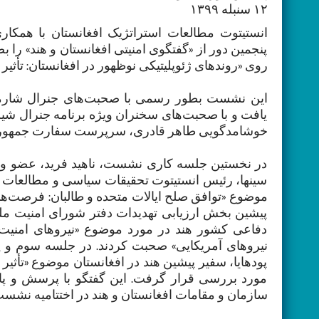
۱۲ سنبله ۱۳۹۹
انستیتوت مطالعات استراتژیک افغانستان با همک
پنجمین دور از «گفتگوی امنیتی افغانستان و هند» ر
روی «روندهای ژئوپلیتیکی نوظهور در افغانستان: تأثیر 
این نشست بطور رسمی با صحبت‌های جنرال شارما
یافت و با صحبت‌های سخنران ویژه برنامه جنرال شیر
خوشامدگویی طاهر قادری، سرپرست سفارت جمهوری ا
در نخستین جلسه کاری نشست، ناهید فرید، عضو و 
سینها، رئیس انستیتوت تحقیقات سیاسی و مطالعات بین‌ا
موضوع «توافق صلح ایالات متحده و طالبان: فرصت‌ها و
پیشین بخش ارزیابی تهدیدات دفتر شورای امنیت ملی
دفاعی کشور هند در مورد موضوع «نیروهای امنیت 
نیروهای آمریکایی» صحبت کردند. در جلسه سوم و پای
پودهایا، سفیر پیشین هند در افغانستان موضوع «تأثیر 
مورد بررسی قرار گرفت. این گفتگو با پرسش و پ
سازمان و مقامات افغانستان و هند در اختتامیه نشست