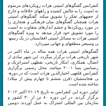
کنفرانس گفتگوهای امنیتی هرات رویکردهای مرسوم
به امنیت را به چالش کشیده و راه­های خلاقانه و خارج
از جعبه­های تفکر را تشویق می­کند. گفتگوهای امنیتی
هرات همچنان گفتگوهای میان-فرهنگی و هنجاری را
در مورد رویکردها و چشم اندازهای متفاوت به امنیت
را مورد تشویق خود قرار می­دهد. به ویزه گفتگوهای
امنیتی هرات به مسائل امنیتی افغانستان در یک زمینه­
ی وسیع­تر منطقه­ای و جهانی می­پردازد.
گفتگوهای امنیتی هرات همه ساله در ماه اکتبر در
شهر تاریخی هرات برگزار می­گردد. این شهر نمادی از
اتصال، همکاری، ابتکار تاریخی، نقطه­ی استراتژیک و
رنسانس پسا ۲۰۰۱ می­باشد. محل رسمی برگزاری
کنفرانس قلعه­ی اختیارالدین هرات است که در دوره­
ی هخامنشیان (قرن ششم تا چهارم پیش از میلاد)
ساخته شده است.
اولین دوره این کنفرانس به تاریخ ۱۹-۲۱ اکتبر ۲۰۱۲
برگزار گردید. در این دوره ۸۰ تن از ۳۰ کشور و
سازمان بین المللی اشتراک به عمل آوردند. دومین