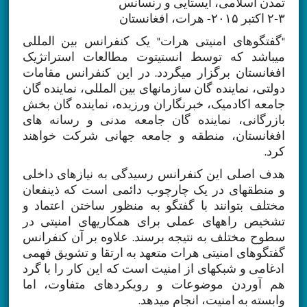
تمدن اسلامی، ایستایی و رنسانس
۲-۳ اکتبر ۲۰۱۵- هرات، افغانستان
"گفتگوهای امنیتی هرات" یک کنفرانس بین المللی
میباشد که توسط انستیتوت مطالعات استراتژیک
افغانستان برگزار میگردد. در این کنفرانس مقامات
دولتی، نماینده گان سازمانهای بین المللی، نماینده گان
جامعه اکادمیک، خبرنگاران ورزیده، نماینده گان بخش
بازرگانی، نماینده گان جامعه مدنی و رسانه های
افغانستان، منطقه و جامعه جهانی شرکت خواهند
کرد.
هدف اصلی این کنفرانس رسیدگی به نیازهای داخلی
و منطقه­ای در یک چارچوب دائمی است که ذی­نفعان
مختلف بتوانند با گفتگو به منظور ساختن اعتماد و
تشخیص راه­های عملی برای همکاری­های امنیتی در
سطوح مختلف به نتیجه برسند. علاوه بر آن کنفرانس
گفتگوهای امنیتی هرات متعهد به ارتقا و تشویق فهمی
ادغامی و شبکه­ای از امنیت است که این کار را با گرد
هم آوردن موضوعات و رویکردهای متفاوت، اما
وابسته به امنیت، انجام می­دهد.