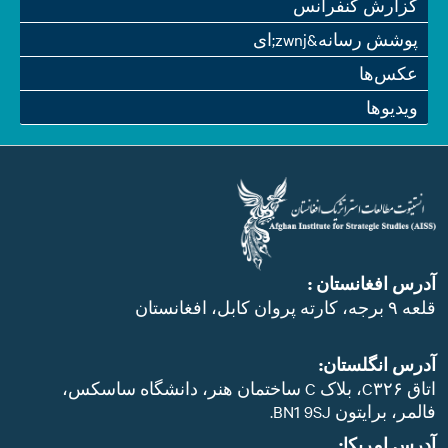
گزارش کنفرانس
پوشش رسانه&zwnj;ای
عکس‌ها
ویدیو‌ها
آدرس افغانستان :
قلعه ۹ برجه، کارته پروان کابل، افغانستان
آدرس انگلستان:
اتاق C۳۲۶، بلاک C ساختمان هنر، دانشگاه ساسکس،
فالمر، برایتون BN1 9SJ.
آدرس امریکا: