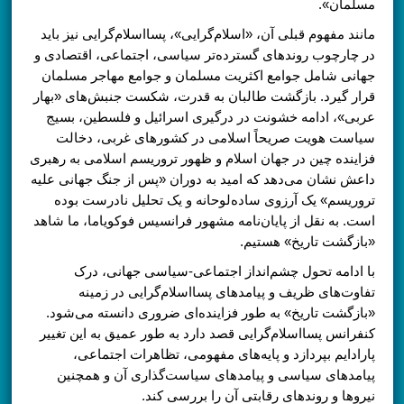
مسلمان».
مانند مفهوم قبلی آن، «اسلام‌گرایی»، پسااسلام‌گرایی نیز باید
در چارچوب روندهای گسترده‌تر سیاسی، اجتماعی، اقتصادی و
جهانی شامل جوامع اکثریت مسلمان و جوامع مهاجر مسلمان
قرار گیرد. بازگشت طالبان به قدرت، شکست جنبش‌های «بهار
عربی»، ادامه خشونت در درگیری اسرائیل و فلسطین، بسیج
سیاست هویت صریحاً اسلامی در کشورهای غربی، دخالت
فزاینده چین در جهان اسلام و ظهور تروریسم اسلامی به رهبری
داعش نشان می‌دهد که امید به دوران «پس از جنگ جهانی علیه
تروریسم» یک آرزوی ساده‌لوحانه و یک تحلیل نادرست بوده
است. به نقل از پایان‌نامه مشهور فرانسیس فوکویاما، ما شاهد
«بازگشت تاریخ» هستیم.
با ادامه تحول چشم‌انداز اجتماعی-سیاسی جهانی، درک
تفاوت‌های ظریف و پیامدهای پسااسلام‌گرایی در زمینه
«بازگشت تاریخ» به طور فزاینده‌ای ضروری دانسته می‌شود.
کنفرانس پسااسلام‌گرایی قصد دارد به طور عمیق به این تغییر
پارادایم بپردازد و پایه‌های مفهومی، تظاهرات اجتماعی،
پیامدهای سیاسی و پیامدهای سیاست‌گذاری آن و همچنین
نیروها و روندهای رقابتی آن را بررسی کند.