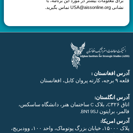
برای معلومات بیشتر در مورد این برنامه، با
نشانی USA@aissonline.org تماس بگیرید.
آدرس افغانستان :
قلعه ۹ برجه، کارته پروان کابل، افغانستان
آدرس انگلستان:
اتاق C۳۲۶، بلاک C ساختمان هنر، دانشگاه ساسکس،
فالمر، برایتون BN1 9SJ.
آدرس امریکا:
پلاک ۱۵۰۰۰، خیابان بزرگ پوتوماک، واحد ۱۰۰، وودبریج،