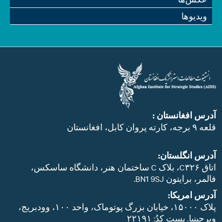
ویدیو‌ها
آدرس افغانستان :
قلعه ۹ برجه، کارته پروان کابل، افغانستان
آدرس انگلستان:
اتاق C۳۲۶، بلاک C ساختمان هنر، دانشگاه ساسکس،
فالمر، برایتون BN1 9SJ.
آدرس امریکا:
پلاک ۱۵۰۰۰، خیابان بزرگ پوتوماک، واحد ۱۰۰، وودبریج،
ویرجینیا. پست‌ کدُ: ۲۲۱۹۱