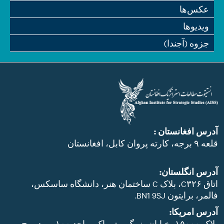
عکس‌ها
ویدیو‌ها
جزوه (آجندا)
آدرس افغانستان :
قلعه ۹ برجه، کارته پروان کابل، افغانستان
آدرس انگلستان:
اتاق C۳۲۶، بلاک C ساختمان هنر، دانشگاه ساسکس،
فالمر، برایتون BN1 9SJ.
آدرس امریکا:
پلاک ۱۵۰۰۰، خیابان بزرگ پوتوماک، واحد ۱۰۰، وودبریج،