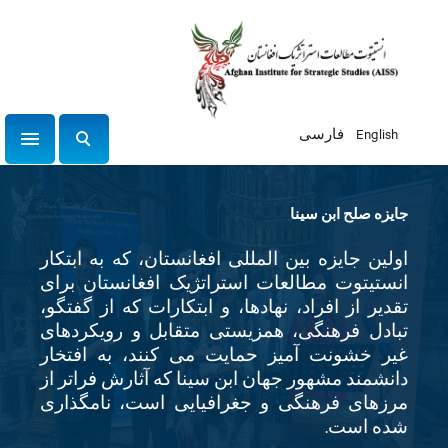
English
فارسی
tion
ج
س
ت
جایزه صلح ابن سینا
ج
و
اولین جایزه بین المللی افغانستان، که به ابتکار
انستیتوت مطالعات استراتژیک افغانستان برای
تقدیر از افراد، نهادها، و ابتکارات که از گفتگو،
تبادل فرهنگی، همزیستی متقابل و رویکردهای
غیر خشونت آمیز حمایت می کنند، به افتخار
دانشمند مشهور جهان ابن سینا که آثارش فراتر از
مرزهای فرهنگی و جغرافیایی است، نامگذاری
شده است.