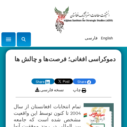
English
فارسی
tion
ج
س
ت
دموکراسی افغانی؛ فرصت‌ها و چالش ها
ج
و
Share
Share
چاپ
نسخه فارسی
تمام انتخابات افغانستان از سال
2004 تا کنون توسط این واقعیت
مشخص شده است که جامعه
بین المللی در روند موفقیت آنها