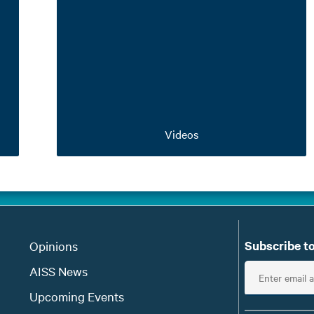
Videos
Subscribe to
Opinions
E
AISS News
n
Upcoming Events
t