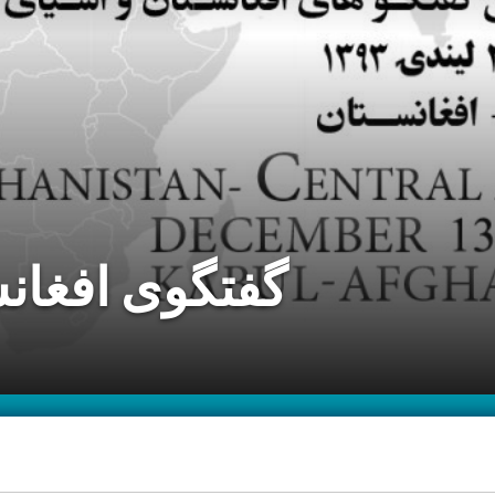
گفتگوی افغانست