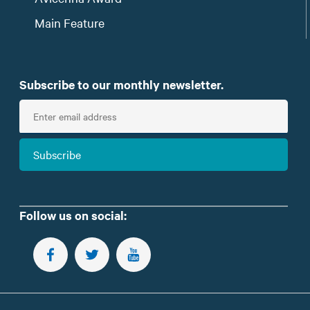
Main Feature
Subscribe to our monthly newsletter.
E
n
t
Subscribe
e
r
e
m
Follow us on social:
a
i
FOLLOW US ON FACEBOOK
FOLLOW US ON TWITTER
SUBSCRIBE TO OUR YOUTUBE CHANNEL
l