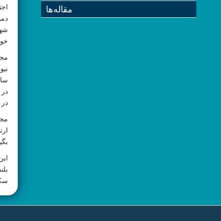
مقاله‌ها
اجت
دمو
شهر
خوا
مجم
نیو
در 
در 
مجم
ارت
بگی
این
بلن
سکو