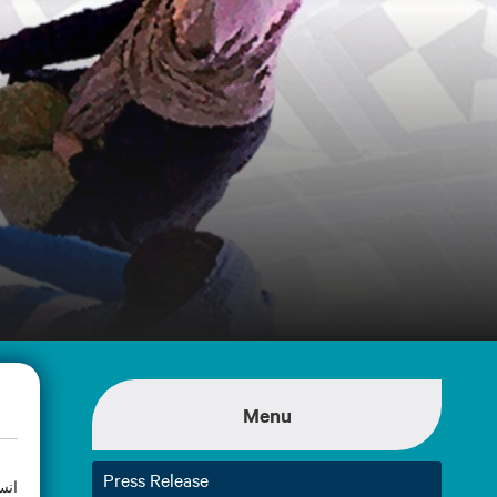
Menu
Press Release
انس