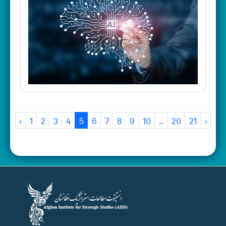
‹
1
2
3
4
5
6
7
8
9
10
...
20
21
›