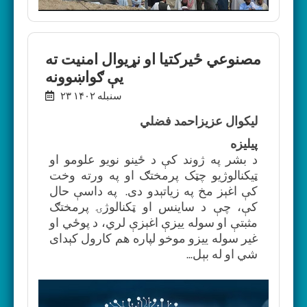
مصنوعي ځیرکتیا او نړیوال امنیت ته
یې ګواښوونه
۲۳ سنبله ۱۴۰۲
لیکوال عزیزاحمد فضلي
پیلیزه
د بشر په ژوند کې د ځینو نویو علومو او
ټیکنالوژیو چټک پرمختګ او په ورته وخت
کې اغېز مخ په زیاتېدو دی. په داسې حال
کې، چې د ساينس او ​​ټکنالوژۍ پرمختګ
مثبتې او سوله ييزې اغېزې لري، د پوځي او
غير سوله ييزو موخو لپاره هم کارول کېدای
شي او له بېل...