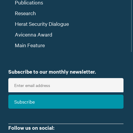
Publications
Research
Herat Security Dialogue
Avicenna Award
Main Feature
Subscribe to our monthly newsletter.
E
n
t
Subscribe
e
r
e
m
Follow us on social: